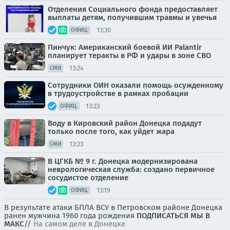
Отделения Социального фонда предоставляет
выплаты детям, получившим травмы и увечья
13:30
ОФИЦ.
Пинчук: Американский боевой ИИ Palantir
планирует теракты в РФ и удары в зоне СВО
13:24
СМИ
Сотрудники ОИН оказали помощь осужденному
в трудоустройстве в рамках пробации
13:23
ОФИЦ.
Воду в Кировский район Донецка подадут
только после того, как уйдет жара
13:23
СМИ
В ЦГКБ № 9 г. Донецка модернизирована
неврологическая служба: создано первичное
сосудистое отделение
13:19
ОФИЦ.
В результате атаки БПЛА ВСУ в Петровском районе Донецка
ранен мужчина 1960 года рождения
ПОДПИСАТЬСЯ
МЫ В
MAКС
//
На самом деле в Донецке