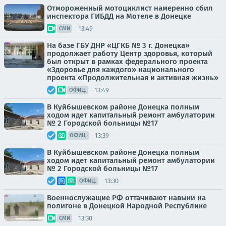
Отмороженный мотоциклист намеренно сбил
инспектора ГИБДД на Мотеле в Донецке
13:49
СМИ
На базе ГБУ ДНР «ЦГКБ № 3 г. Донецка»
продолжает работу Центр здоровья, который
был открыт в рамках федерального проекта
«Здоровье для каждого» национального
проекта «Продолжительная и активная жизнь»
13:49
ОФИЦ.
В Куйбышевском районе Донецка полным
ходом идет капитальный ремонт амбулатории
№ 2 Городской больницы №17
13:39
ОФИЦ.
В Куйбышевском районе Донецка полным
ходом идет капитальный ремонт амбулатории
№ 2 Городской больницы №17
13:30
ОФИЦ.
Военнослужащие РФ оттачивают навыки на
полигоне в Донецкой Народной Республике
13:30
СМИ