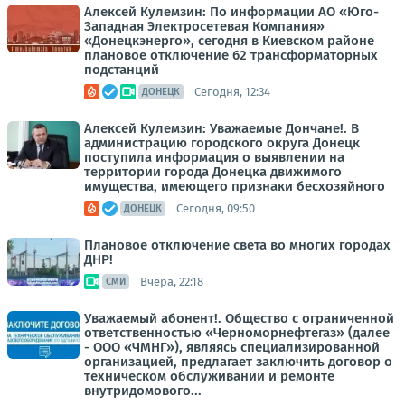
Алексей Кулемзин: По информации АО «Юго-
Западная Электросетевая Компания»
«Донецкэнерго», сегодня в Киевском районе
плановое отключение 62 трансформаторных
подстанций
Сегодня, 12:34
ДОНЕЦК
Алексей Кулемзин: Уважаемые Дончане!. В
администрацию городского округа Донецк
поступила информация о выявлении на
территории города Донецка движимого
имущества, имеющего признаки бесхозяйного
Сегодня, 09:50
ДОНЕЦК
Плановое отключение света во многих городах
ДНР!
Вчера, 22:18
СМИ
Уважаемый абонент!. Общество с ограниченной
ответственностью «Черноморнефтегаз» (далее
- ООО «ЧМНГ»), являясь специализированной
организацией, предлагает заключить договор о
техническом обслуживании и ремонте
внутридомового...