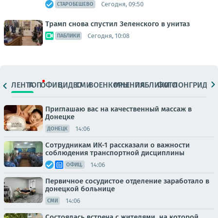
Сегодня, 09:50
СТАРОБЕШЕВО
Трамп снова спустил Зеленского в унитаз
Сегодня, 10:08
ПАБЛИКИ
ЛЕНТА
ТОП
ОФИЦ.
ВИДЕО
СМИ
ВОЕНКОРЫ
МНЕНИЯ
ПАБЛИКИ
ФОТО
ЛОНГРИДЫ
Приглашаю вас на качественный массаж в
Донецке
14:06
ДОНЕЦК
Сотрудникам ИК-1 рассказали о важности
соблюдения транспортной дисциплины
14:06
ОФИЦ.
Первичное сосудистое отделение заработало в
донецкой больнице
14:06
СМИ
Состоялась встреча с жителями, на которой