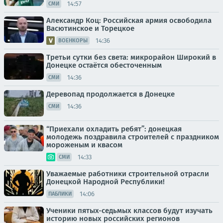
14:57
СМИ
Александр Коц: Российская армия освободила
Васютинское и Торецкое
14:36
ВОЕНКОРЫ
Третьи сутки без света: микрорайон Широкий в
Донецке остаётся обесточенным
14:36
СМИ
Деревопад продолжается в Донецке
14:36
СМИ
“Приехали охладить ребят”: донецкая
молодежь поздравила строителей с праздником
мороженым и квасом
14:33
СМИ
Уважаемые работники строительной отрасли
Донецкой Народной Республики!
14:06
ПАБЛИКИ
Ученики пятых-седьмых классов будут изучать
историю новых российских регионов