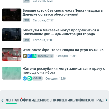
Сегодня, 12:24
СМИ
Больше суток без света: часть Текстильщика в
Донецке остаётся обесточенной
Сегодня, 07:57
СМИ
Блэкауты в Макеевке могут продолжиться в
ближайшие дни — администрация города
Сегодня, 11:09
СМИ
WarGonzo: Фронтовая сводка на утро 09.08.26
Сегодня, 10:11
ВОЕНКОРЫ
Жители республики могут записаться к врачу с
помощью чат-бота
Сегодня, 12:16
ОФИЦ.
ЛЕНТА
ТОП
ОФИЦ.
ВИДЕО
СМИ
ВОЕНКОРЫ
МНЕНИЯ
ПАБЛИКИ
ФОТО
ЛОНГРИДЫ