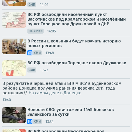
14:05
СМИ
ВС РФ освободили населённый пункт
Васютинское под Краматорском и населённый
пункт Торецкое под Дружковкой в ДНР
14:05
ПАБЛИКИ
В России школьники будут изучать историю
новых регионов
13:48
СМИ
ВС РФ освободили Торецкое около Дружковки
13:42
СМИ
В результате вчерашней атаки БПЛА ВСУ в Будённовском
районе Донецка получила ранения девочка 2019 года
рождения//
На самом деле в Донецке
13:40
Новости СВО: уничтожено 1445 боевиков
Зеленского за сутки
13:34
СМИ
ВС РФ освободили Васютинское под