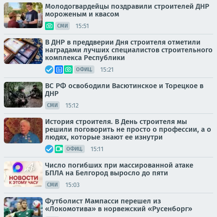
Молодогвардейцы поздравили строителей ДНР
мороженым и квасом
15:51
СМИ
В ДНР в преддверии Дня строителя отметили
наградами лучших специалистов строительного
комплекса Республики
15:21
ОФИЦ.
ВС РФ освободили Васютинское и Торецкое в
ДНР
15:12
СМИ
История строителя. В День строителя мы
решили поговорить не просто о профессии, а о
людях, которые знают ее изнутри
15:11
ОФИЦ.
Число погибших при массированной атаке
БПЛА на Белгород выросло до пяти
15:03
СМИ
Футболист Мампасси перешел из
«Локомотива» в норвежский «Русенборг»