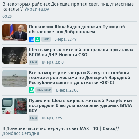
В некоторых районах Донецка пропал свет, пишут местные
каналы//
Украина.ру
00:28
Полковник Шихабидов доложил Путину об
обстановке под Добропольем
Вчера, 23:49
СМИ
Шесть мирных жителей пострадали при атаках
БПЛА на ДНР. Новости СВО
Вчера, 23:18
СМИ
Все на море: уже завтра и 8 августа столбики
термометров местами по Донецкой Народной
Республике взлетят до отметки +38°C!
Вчера, 23:06
ПАБЛИКИ
Пушилин: Шесть мирных жителей Республики
пострадали 6 августа из-за атак ударных БПЛА
ВСУ
Вчера, 22:51
СМИ
В Донецке частично вернулся свет
MAX
|
TG
|
Связь
//
Донбасс Сегодня