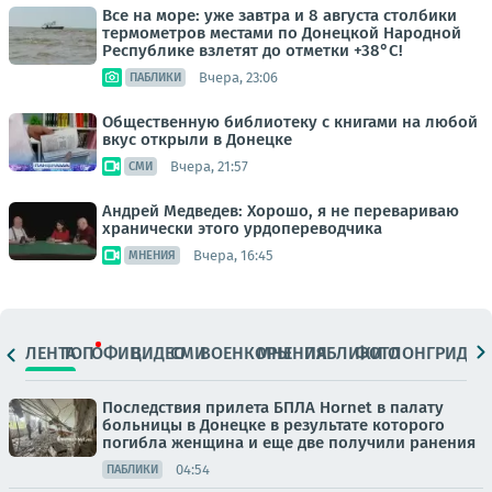
Все на море: уже завтра и 8 августа столбики
термометров местами по Донецкой Народной
Республике взлетят до отметки +38°C!
Вчера, 23:06
ПАБЛИКИ
Общественную библиотеку с книгами на любой
вкус открыли в Донецке
Вчера, 21:57
СМИ
Андрей Медведев: Хорошо, я не перевариваю
хранически этого урдопереводчика
Вчера, 16:45
МНЕНИЯ
ЛЕНТА
ТОП
ОФИЦ.
ВИДЕО
СМИ
ВОЕНКОРЫ
МНЕНИЯ
ПАБЛИКИ
ФОТО
ЛОНГРИДЫ
Последствия прилета БПЛА Hornet в палату
больницы в Донецке в результате которого
погибла женщина и еще две получили ранения
04:54
ПАБЛИКИ