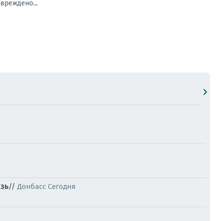
вреждено...
зь
//
Донбасс Сегодня