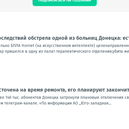
ПОДПИСАТЬСЯ НА TELEGRAM
следствий обстрела одной из больниц Донецка: ес
ельно БПЛА Hornet (на искусственном интеллекте) целенаправленн
ар пришелся в одну из палат терапевтического отделения;убита же
сточена на время ремонта, его планируют закончит
лее 146 тыс. абонентов Донецка затронули плановые отключения с
ем телеграм-канале. «По информации АО „Юго-западная...