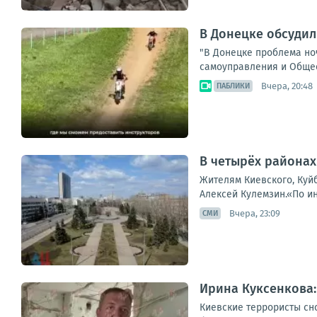
В Донецке обсудил
"В Донецке проблема но
самоуправления и Общест
Вчера, 20:48
ПАБЛИКИ
В четырёх районах
Жителям Киевского, Куй
Алексей Кулемзин.«По и
Вчера, 23:09
СМИ
Ирина Куксенкова:
Киевские террористы сн