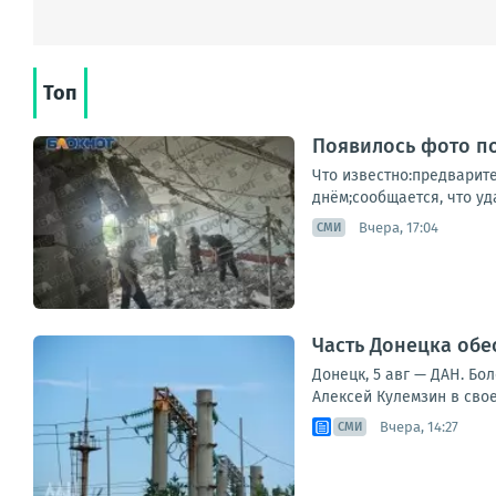
Топ
Появилось фото по
Что известно:предварит
днём;сообщается, что уд
Вчера, 17:04
СМИ
Часть Донецка обе
Донецк, 5 авг — ДАН. Бо
Алексей Кулемзин в сво
Вчера, 14:27
СМИ