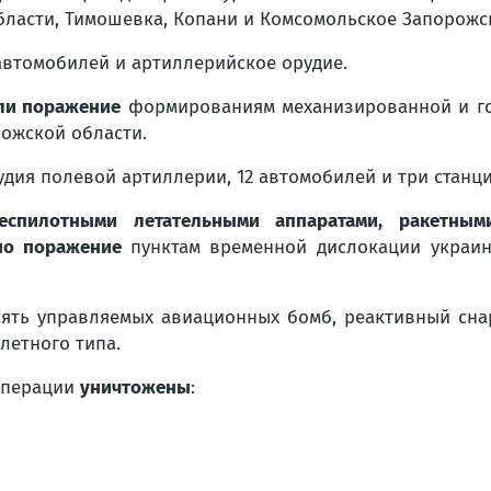
ласти, Тимошевка, Копани и Комсомольское Запорожск
автомобилей и артиллерийское орудие.
ли поражение
формированиям механизированной и го
рожской области.
удия полевой артиллерии, 12 автомобилей и три станц
беспилотными летательными аппаратами, ракетны
ено поражение
пунктам временной дислокации украи
сять управляемых авиационных бомб, реактивный сна
летного типа.
операции
уничтожены
: