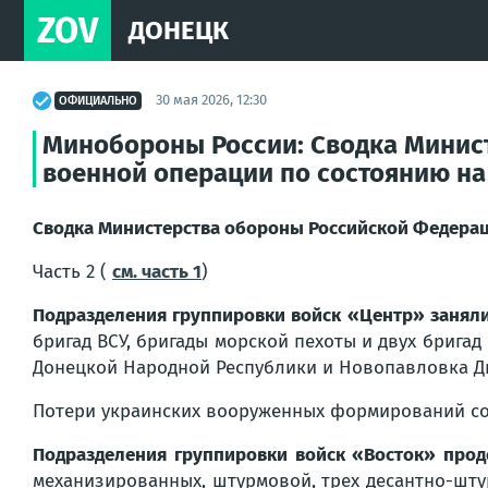
ZOV
ДОНЕЦК
30 мая 2026, 12:30
ОФИЦИАЛЬНО
Минобороны России: Сводка Минис
военной операции по состоянию на 
Сводка Министерства обороны Российской Федераци
Часть 2 (
см. часть 1
)
Подразделения группировки войск «Центр» занял
бригад ВСУ, бригады морской пехоты и двух брига
Донецкой Народной Республики и Новопавловка Д
Потери украинских вооруженных формирований со
Подразделения группировки войск «Восток» про
механизированных, штурмовой, трех десантно-шту