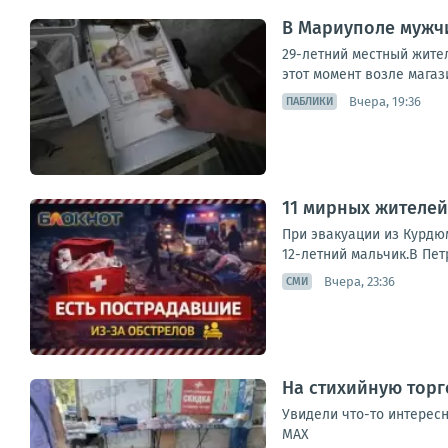
В Мариуполе мужчи
29-летний местный жител
этот момент возле магаз
Вчера, 19:36
ПАБЛИКИ
11 мирных жителей,
При эвакуации из Курдюм
12-летний мальчик.В Пет
Вчера, 23:36
СМИ
На стихийную торг
Увидели что-то интересн
МАХ