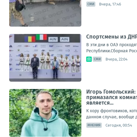
Вчера, 17:46
СМИ
Спортсмены из ДНР
В эти дни в ОАЭ проход
Республики.Сборная Росс
Вчера, 22:04
СМИ
Игорь Гомольский:
примазался комнат
является...
К хору фронтовиков, ко
данном случае, вообще д
Сегодня, 00:54
МНЕНИЯ