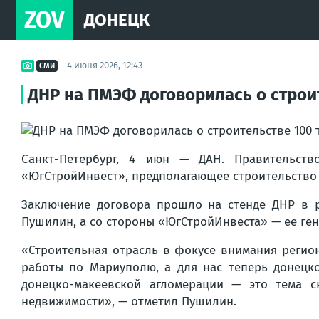
ZOV
ДОНЕЦК
4 июня 2026, 12:43
СМИ
ДНР на ПМЭФ договорилась о строит
Санкт-Петербург, 4 июн — ДАН. Правительст
«ЮгСтройИнвест», предполагающее строительство 
Заключение договора прошло на стенде ДНР в р
Пушилин, а со стороны «ЮгСтройИнвеста» — ее ге
«Строительная отрасль в фокусе внимания регио
работы по Мариуполю, а для нас теперь донецк
донецко-макеевской агломерации — это тема 
недвижимости», — отметил Пушилин.