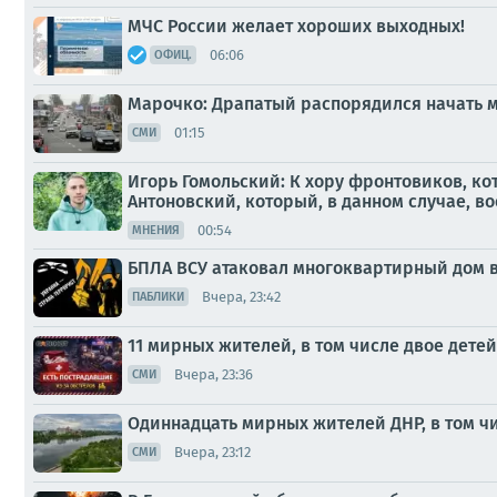
МЧС России желает хороших выходных!
06:06
ОФИЦ.
Марочко: Драпатый распорядился начать 
01:15
СМИ
Игорь Гомольский: К хору фронтовиков, к
Антоновский, который, в данном случае, во
00:54
МНЕНИЯ
БПЛА ВСУ атаковал многоквартирный дом в
Вчера, 23:42
ПАБЛИКИ
11 мирных жителей, в том числе двое детей
Вчера, 23:36
СМИ
Одиннадцать мирных жителей ДНР, в том чи
Вчера, 23:12
СМИ