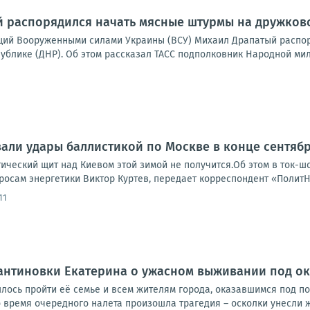
 распорядился начать мясные штурмы на дружковс
ий Вооруженными силами Украины (ВСУ) Михаил Драпатый распор
блике (ДНР). Об этом рассказал ТАСС подполковник Народной мили
али удары баллистикой по Москве в конце сентяб
тический щит над Киевом этой зимой не получится.Об этом в ток-
росам энергетики Виктор Куртев, передает корреспондент «ПолитН
11
антиновки Екатерина о ужасном выживании под о
ось пройти её семье и всем жителям города, оказавшимся под п
 время очередного налета произошла трагедия – осколки унесли ж