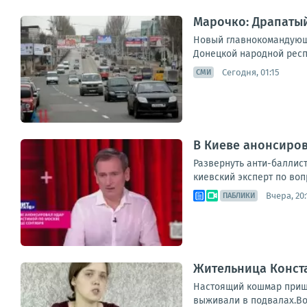
Марочко: Драпатый
Новый главнокомандующ
Донецкой народной респу
Сегодня, 01:15
СМИ
В Киеве анонсиров
Развернуть анти-баллис
киевский эксперт по воп
Вчера, 20:
ПАБЛИКИ
Жительница Конст
Настоящий кошмар пришл
выживали в подвалах.Во