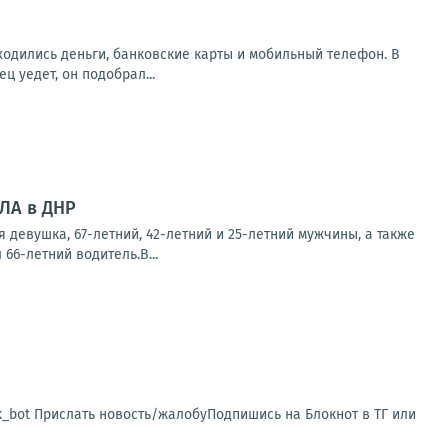
аходились деньги, банковские карты и мобильный телефон. В
 уедет, он подобрал...
ПЛА в ДНР
 девушка, 67-летний, 42-летний и 25-летний мужчины, а также
66-летний водитель.В...
sk_bot Прислать новость/жалобуПодпишись на Блокнот в ТГ или