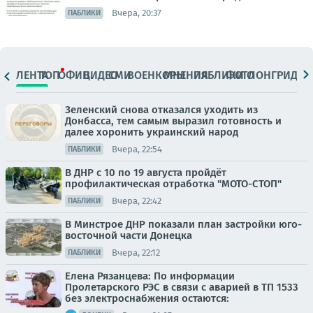
Вчера, 20:37
ПАБЛИКИ
ЛЕНТА
ТОП
ОФИЦ.
ВИДЕО
СМИ
ВОЕНКОРЫ
МНЕНИЯ
ПАБЛИКИ
ФОТО
ЛОНГРИДЫ
Зеленский снова отказался уходить из
Донбасса, тем самым выразил готовность и
далее хоронить украинский народ
Вчера, 22:54
ПАБЛИКИ
В ДНР с 10 по 19 августа пройдёт
профилактическая отработка "МОТО-СТОП"
Вчера, 22:42
ПАБЛИКИ
В Минстрое ДНР показали план застройки юго-
восточной части Донецка
Вчера, 22:12
ПАБЛИКИ
Елена Рязанцева: По информации
Пролетарского РЭС в связи с аварией в ТП 1533
без электроснабжения остаются: