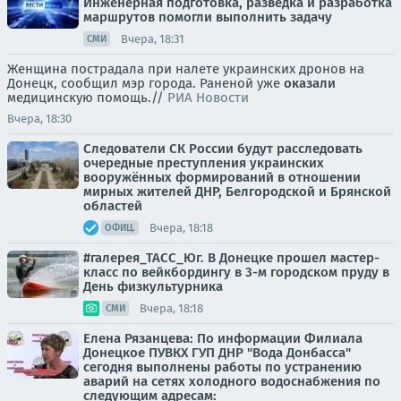
Инженерная подготовка, разведка и разработка
маршрутов помогли выполнить задачу
Вчера, 18:31
СМИ
Женщина пострадала при налете украинских дронов на
Донецк, сообщил мэр города. Раненой уже
оказали
медицинскую помощь.//
РИА Новости
Вчера, 18:30
Следователи СК России будут расследовать
очередные преступления украинских
вооружённых формирований в отношении
мирных жителей ДНР, Белгородской и Брянской
областей
Вчера, 18:18
ОФИЦ.
#галерея_ТАСС_Юг. В Донецке прошел мастер-
класс по вейкбордингу в 3-м городском пруду в
День физкультурника
Вчера, 18:18
СМИ
Елена Рязанцева: По информации Филиала
Донецкое ПУВКХ ГУП ДНР "Вода Донбасса"
сегодня выполнены работы по устранению
аварий на сетях холодного водоснабжения по
следующим адресам: