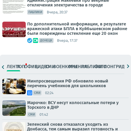
Администрация Макеевки про веерные
отключения электричества в городе
Вчера, 20:37
ПАБЛИКИ
По дополнительной информации, в результате
вражеской атаки БПЛА в Куйбышевском районе
были повреждены остекление еще 20 окон
Вчера, 17:37
ДОНЕЦК
ЛЕНТА
ТОП
ОФИЦ.
ВИДЕО
СМИ
ВОЕНКОРЫ
МНЕНИЯ
ПАБЛИКИ
ФОТО
ЛОНГРИДЫ
Минпросвещения РФ обновило новый
перечень учебников для школьников
02:24
СМИ
Марочко: ВСУ несут колоссальные потери у
Торского в ДНР
01:42
СМИ
Зеленский снова отказался уходить из
Донбасса, тем самым выразил готовность и